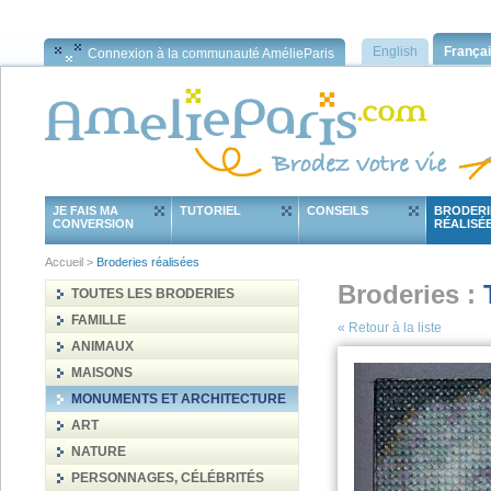
English
França
Connexion à la communauté AmélieParis
JE FAIS MA
TUTORIEL
CONSEILS
BRODERI
CONVERSION
RÉALISÉ
Accueil
>
Broderies réalisées
Broderies :
TOUTES LES BRODERIES
FAMILLE
«
Retour à la liste
ANIMAUX
MAISONS
MONUMENTS ET ARCHITECTURE
ART
NATURE
PERSONNAGES, CÉLÉBRITÉS