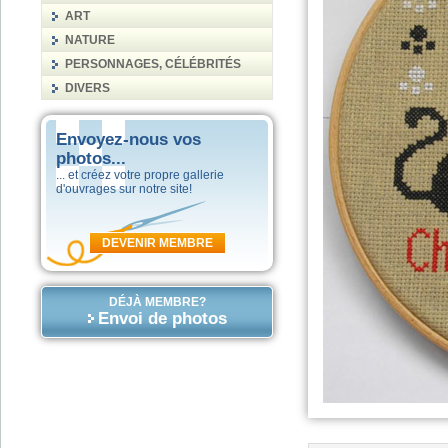
ART
NATURE
PERSONNAGES, CÉLÉBRITÉS
DIVERS
Envoyez-nous vos
photos...
... et créez votre propre gallerie
d'ouvrages sur notre site!
DEVENIR MEMBRE
DÉJÀ MEMBRE?
Envoi de photos