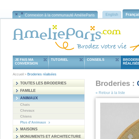
English
França
Connexion à la communauté AmélieParis
JE FAIS MA
TUTORIEL
CONSEILS
BRODERI
CONVERSION
RÉALISÉ
Accueil
>
Broderies réalisées
Broderies :
TOUTES LES BRODERIES
FAMILLE
«
Retour à la liste
ANIMAUX
Chats
Chevaux
Chiens
Plus d'Animaux
MAISONS
MONUMENTS ET ARCHITECTURE