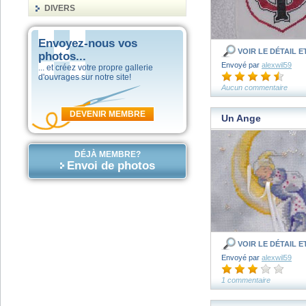
DIVERS
Envoyez-nous vos
VOIR LE DÉTAIL 
photos...
Envoyé par
alexwil59
... et créez votre propre gallerie
d'ouvrages sur notre site!
Aucun commentaire
DEVENIR MEMBRE
Un Ange
DÉJÀ MEMBRE?
Envoi de photos
VOIR LE DÉTAIL 
Envoyé par
alexwil59
1 commentaire