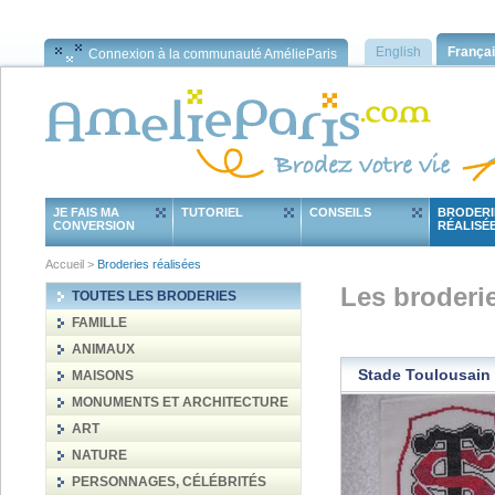
English
França
Connexion à la communauté AmélieParis
JE FAIS MA
TUTORIEL
CONSEILS
BRODERI
CONVERSION
RÉALISÉ
Accueil
>
Broderies réalisées
Les broderi
TOUTES LES BRODERIES
FAMILLE
ANIMAUX
Stade Toulousain
MAISONS
MONUMENTS ET ARCHITECTURE
ART
NATURE
PERSONNAGES, CÉLÉBRITÉS