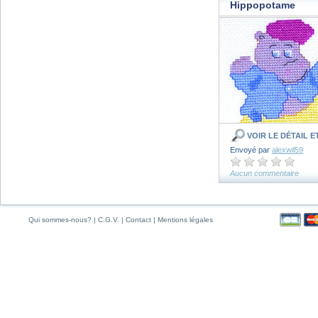
Hippopotame
VOIR LE DÉTAIL 
Envoyé par
alexwil59
Aucun commentaire
Qui sommes-nous?
|
C.G.V.
|
Contact
|
Mentions légales